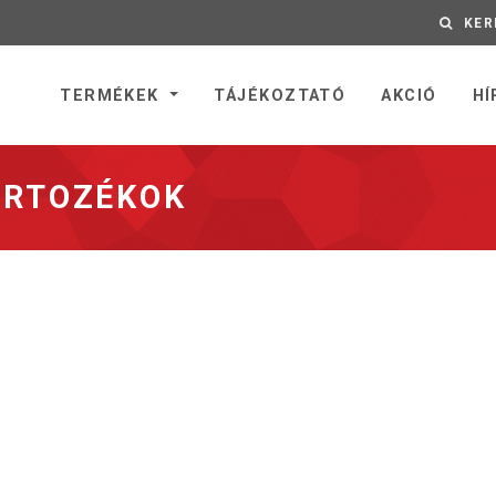
KER
nyitólapra
TERMÉKEK
TÁJÉKOZTATÓ
AKCIÓ
HÍ
ARTOZÉKOK