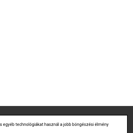
|
Szerviz
|
Emelőhátfal, hidraulika javítás
|
Árak
|
Kapcsolat
 és egyéb technológiákat használ a jobb böngészési élmény