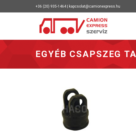
+36 (20) 935-1464 | kapcsolat@camionexpress.hu
Vissza a 
EGYÉB CSAPSZEG T