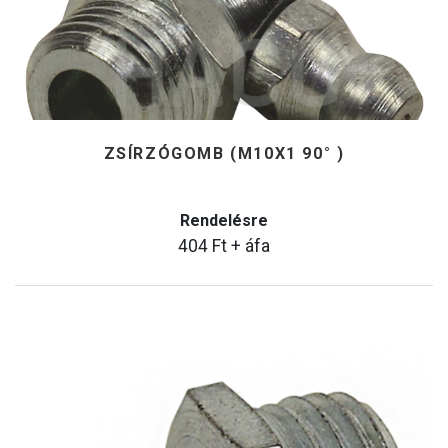
ZSÍRZÓGOMB (M10X1 90° )
Rendelésre
404
Ft
+ áfa