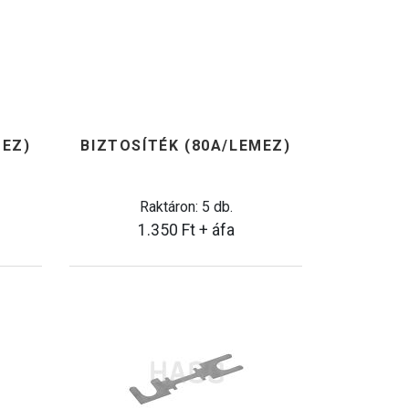
MEZ)
BIZTOSÍTÉK (80A/LEMEZ)
Raktáron: 5 db.
1.350
Ft
+ áfa