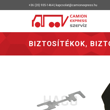
+36 (20) 935-1464 | kapcsolat@camionexpress.hu
Vissza a 
BIZTOSÍTÉKOK, BIZ