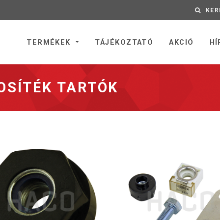
KER
nyitólapra
TERMÉKEK
TÁJÉKOZTATÓ
AKCIÓ
HÍ
TOSÍTÉK TARTÓK