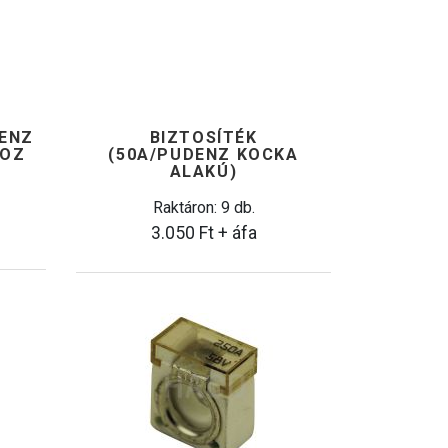
DENZ
BIZTOSÍTÉK
HOZ
(50A/PUDENZ KOCKA
ALAKÚ)
Raktáron: 9 db.
3.050
Ft
+ áfa