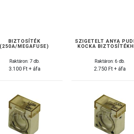
BIZTOSÍTÉK
SZIGETELT ANYA PU
(250A/MEGAFUSE)
KOCKA BIZTOSÍTÉK
Raktáron: 7 db.
Raktáron: 6 db.
3.100
Ft
+ áfa
2.750
Ft
+ áfa