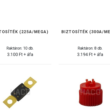
TOSÍTÉK (225A/MEGA)
BIZTOSÍTÉK (300A/M
Raktáron: 10 db.
Raktáron: 8 db.
3.100
Ft
+ áfa
3.194
Ft
+ áfa