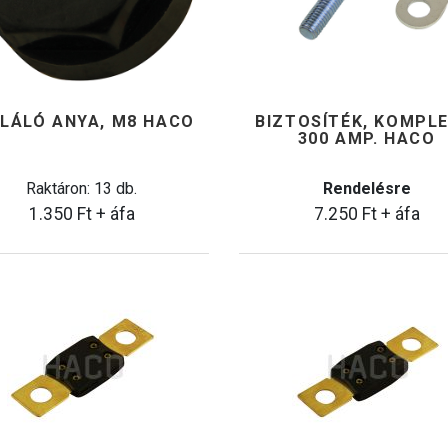
OLÁLÓ ANYA, M8 HACO
BIZTOSÍTÉK, KOMPLE
300 AMP. HACO
Raktáron: 13 db.
Rendelésre
1.350
Ft
+ áfa
7.250
Ft
+ áfa