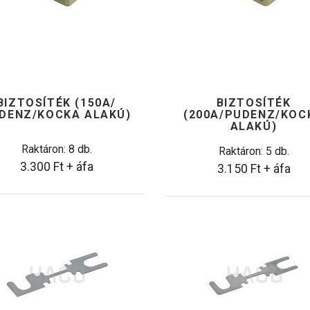
BIZTOSÍTÉK (150A/
BIZTOSÍTÉK
DENZ/KOCKA ALAKÚ)
(200A/PUDENZ/KOC
ALAKÚ)
Raktáron: 8 db.
Raktáron: 5 db.
3.300
Ft
+ áfa
3.150
Ft
+ áfa