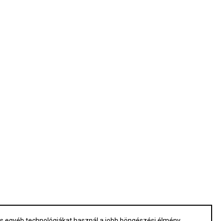
 és egyéb technológiákat használ a jobb böngészési élmény