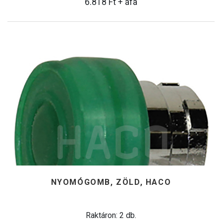
6.818
Ft
+ áfa
NYOMÓGOMB, ZÖLD, HACO
Raktáron: 2 db.