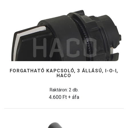
FORGATHATÓ KAPCSOLÓ, 3 ÁLLÁSÚ, I-O-I,
HACO
Raktáron: 2 db.
4.600
Ft
+ áfa