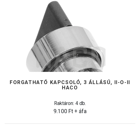
FORGATHATÓ KAPCSOLÓ, 3 ÁLLÁSÚ, II-O-II
HACO
Raktáron: 4 db.
9.100
Ft
+ áfa