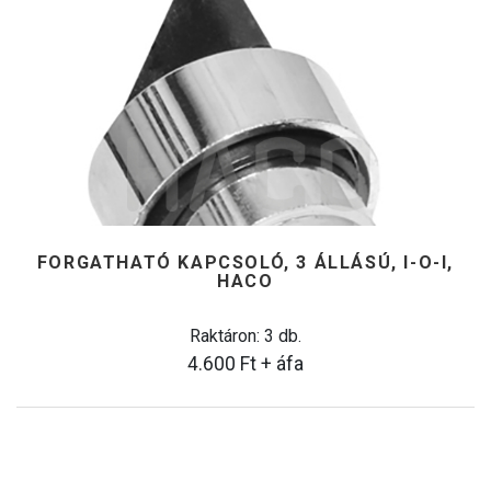
FORGATHATÓ KAPCSOLÓ, 3 ÁLLÁSÚ, I-O-I,
HACO
Raktáron: 3 db.
4.600
Ft
+ áfa