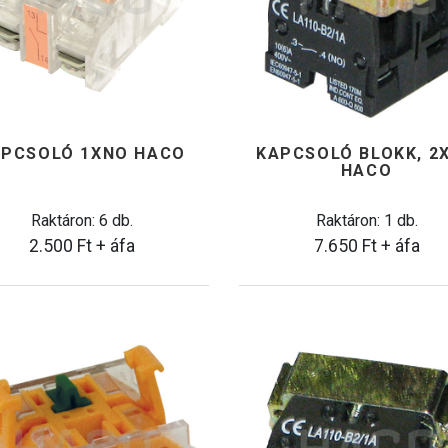
APCSOLÓ 1XNO HACO
KAPCSOLÓ BLOKK, 2
HACO
Raktáron: 6 db.
Raktáron: 1 db.
2.500
Ft
+ áfa
7.650
Ft
+ áfa