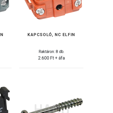
IN
KAPCSOLÓ, NC ELFIN
Raktáron: 8 db.
2.600
Ft
+ áfa