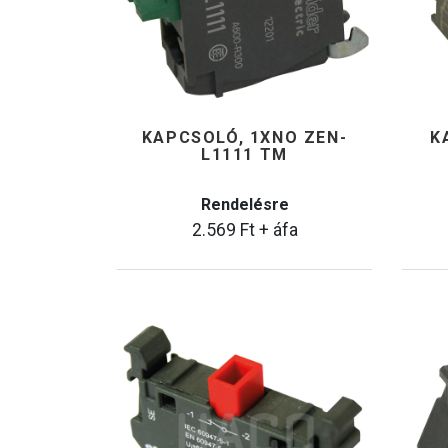
KAPCSOLÓ, 1XNO ZEN-
K
L1111 TM
Rendelésre
2.569
Ft
+ áfa