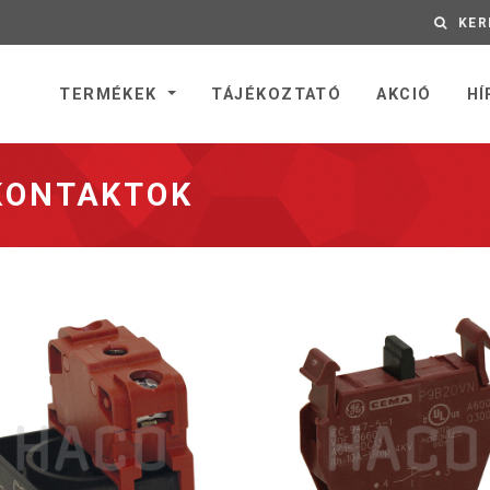
KER
nyitólapra
TERMÉKEK
TÁJÉKOZTATÓ
AKCIÓ
HÍ
KONTAKTOK