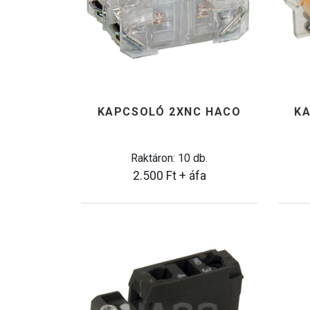
KAPCSOLÓ 2XNC HACO
K
Raktáron: 10 db.
2.500
Ft
+ áfa