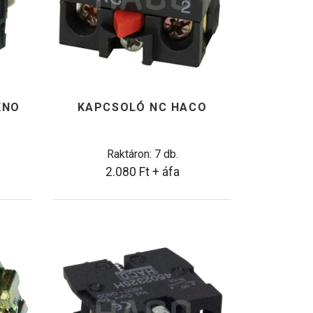
XNO
KAPCSOLÓ NC HACO
Raktáron: 7 db.
2.080
Ft
+ áfa