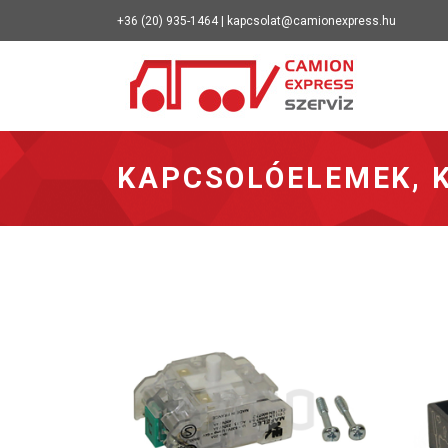
+36 (20) 935-1464 | kapcsolat@camionexpress.hu
Vissza a 
KAPCSOLÓELEMEK, 