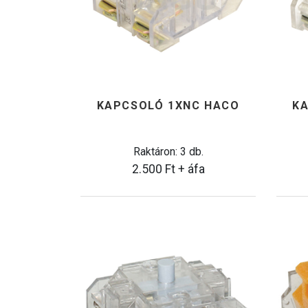
KAPCSOLÓ 1XNC HACO
K
Raktáron: 3 db.
2.500
Ft
+ áfa