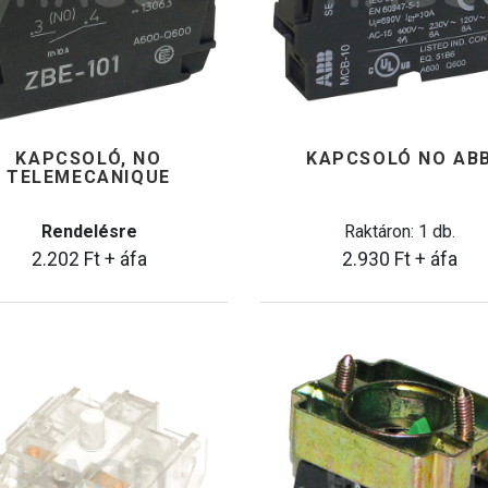
KAPCSOLÓ, NO
KAPCSOLÓ NO AB
TELEMECANIQUE
Rendelésre
Raktáron: 1 db.
2.202
Ft
+ áfa
2.930
Ft
+ áfa