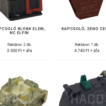
PCSOLÓ BLOKK ELEM,
KAPCSOLÓ, 2XNO C
NC ELFIN
Raktáron: 2 db.
Raktáron: 1 db.
3.500
Ft
+ áfa
4.740
Ft
+ áfa