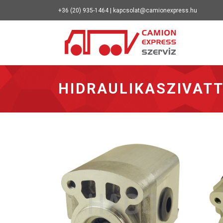
+36 (20) 935-1464 | kapcsolat@camionexpress.hu
Vissza a 
HIDRAULIKASZIVATT