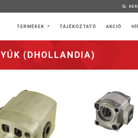
KER
nyitólapra
TERMÉKEK
TÁJÉKOZTATÓ
AKCIÓ
HÍ
YÚK (DHOLLANDIA)