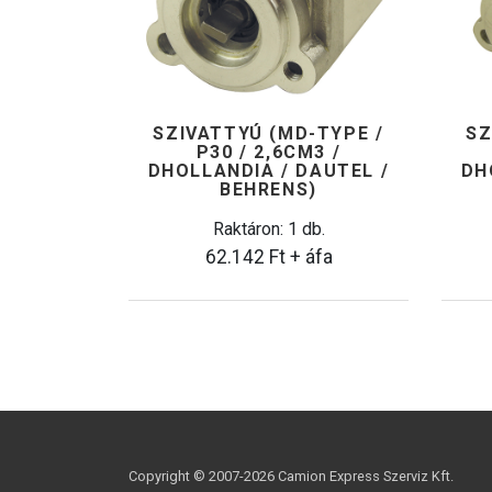
SZIVATTYÚ (MD-TYPE /
SZ
P30 / 2,6CM3 /
DHOLLANDIA / DAUTEL /
DH
BEHRENS)
Raktáron: 1 db.
62.142
Ft
+ áfa
Copyright © 2007-
2026 Camion Express Szerviz Kft.