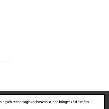
 és egyéb technológiákat használ a jobb böngészési élmény
|
Szerviz
|
Emelőhátfal, hidraulika javítás
|
Árak
|
Kapcsolat