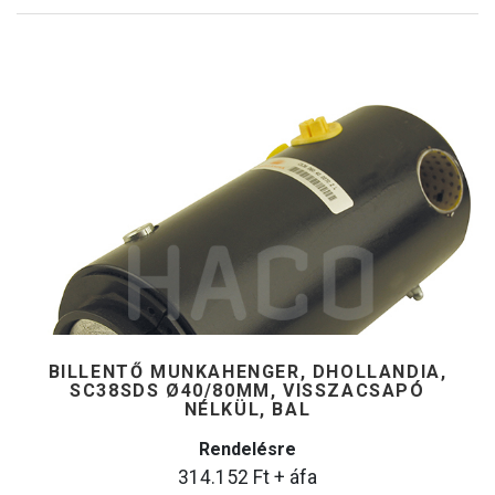
BILLENTŐ MUNKAHENGER, DHOLLANDIA,
SC38SDS Ø40/80MM, VISSZACSAPÓ
NÉLKÜL, BAL
Rendelésre
314.152
Ft
+ áfa