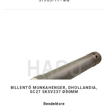
319.657
Ft
+ áfa
BILLENTŐ MUNKAHENGER, DHOLLANDIA,
SC27 SKSV237 Ø80MM
Rendelésre