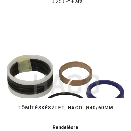
10.250
Ft
+ áfa
TÖMÍTÉSKÉSZLET, HACO, Ø40/60MM
Rendelésre