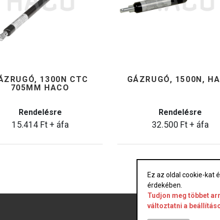
ÁZRUGÓ, 1300N CTC
GÁZRUGÓ, 1500N, H
705MM HACO
Rendelésre
Rendelésre
15.414
Ft
+ áfa
32.500
Ft
+ áfa
Ez az oldal cookie-kat
érdekében.
Tudjon meg többet arr
változtatni a beállítás