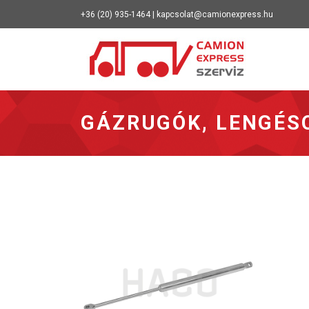
+36 (20) 935-1464 | kapcsolat@camionexpress.hu
Vissza a 
GÁZRUGÓK, LENGÉS