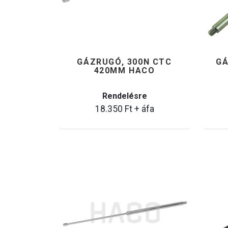
GÁZRUGÓ, 300N CTC
GÁ
420MM HACO
Rendelésre
18.350
Ft
+ áfa