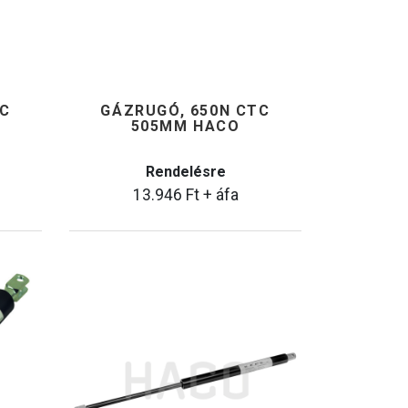
TC
GÁZRUGÓ, 650N CTC
505MM HACO
Rendelésre
13.946
Ft
+ áfa