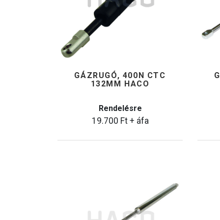
GÁZRUGÓ, 400N CTC
G
132MM HACO
Rendelésre
19.700
Ft
+ áfa