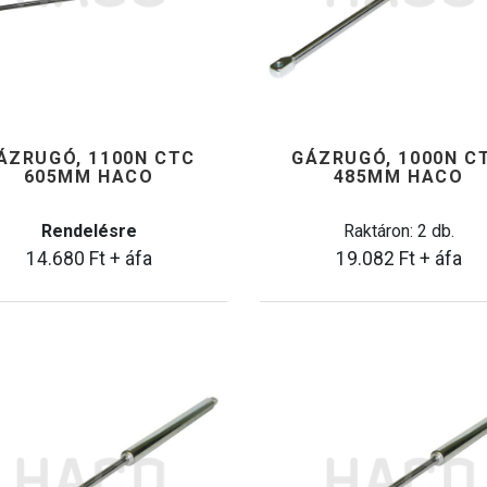
ÁZRUGÓ, 1100N CTC
GÁZRUGÓ, 1000N C
605MM HACO
485MM HACO
Rendelésre
Raktáron: 2 db.
14.680
Ft
+ áfa
19.082
Ft
+ áfa