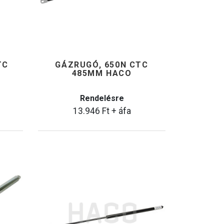
TC
GÁZRUGÓ, 650N CTC
485MM HACO
Rendelésre
13.946
Ft
+ áfa