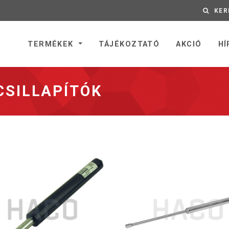
KER
nyitólapra
TERMÉKEK
TÁJÉKOZTATÓ
AKCIÓ
HÍ
CSILLAPÍTÓK