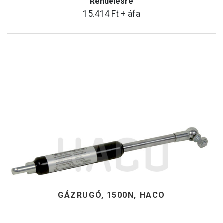
Rendelésre
15.414
Ft
+ áfa
GÁZRUGÓ, 1500N, HACO