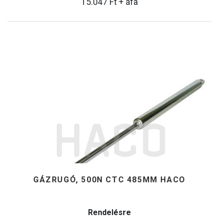
15.047
Ft
+ áfa
GÁZRUGÓ, 500N CTC 485MM HACO
Rendelésre