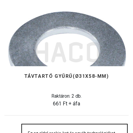
TÁVTARTÓ GYŰRŰ(Ø31X58-MM)
Raktáron: 2 db.
661
Ft
+ áfa