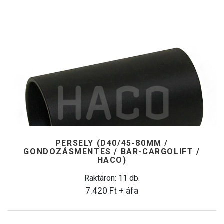
PERSELY (D40/45-80MM /
GONDOZÁSMENTES / BAR-CARGOLIFT /
HACO)
Raktáron: 11 db.
7.420
Ft
+ áfa