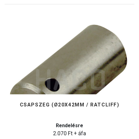
CSAPSZEG (Ø20X42MM / RATCLIFF)
Rendelésre
2.070
Ft
+ áfa