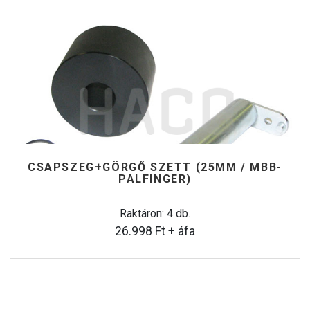
CSAPSZEG+GÖRGŐ SZETT (25MM / MBB-
PALFINGER)
Raktáron: 4 db.
26.998
Ft
+ áfa