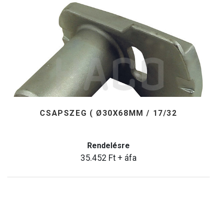
CSAPSZEG ( Ø30X68MM / 17/32
Rendelésre
35.452
Ft
+ áfa