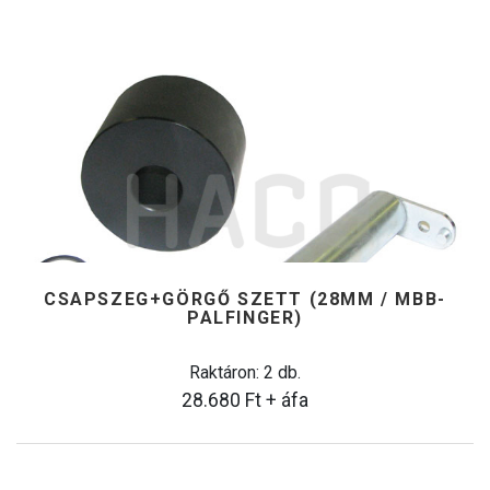
CSAPSZEG+GÖRGŐ SZETT (28MM / MBB-
PALFINGER)
Raktáron: 2 db.
28.680
Ft
+ áfa