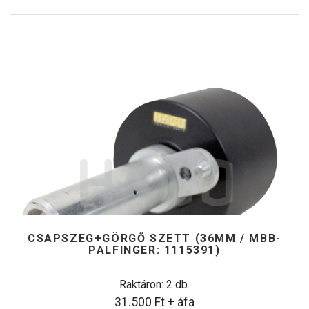
CSAPSZEG+GÖRGŐ SZETT (36MM / MBB-
PALFINGER: 1115391)
Raktáron: 2 db.
31.500
Ft
+ áfa