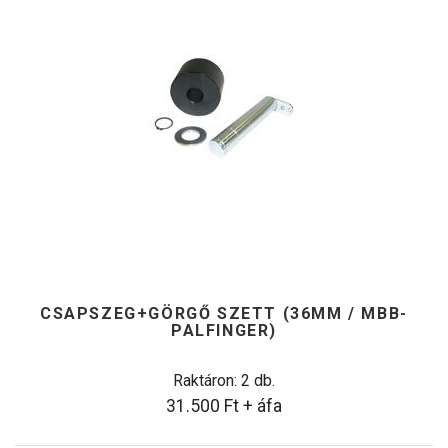
CSAPSZEG+GÖRGŐ SZETT (36MM / MBB-
PALFINGER)
Raktáron: 2 db.
31.500
Ft
+ áfa